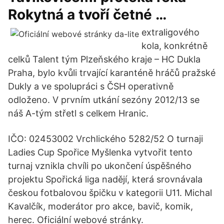
Rokytná a tvoří četné …
extraligového
kola, konkrétně
celků Talent tým Plzeňského kraje – HC Dukla
Praha, bylo kvůli trvající karanténě hráčů pražské
Dukly a ve spolupráci s ČSH operativně
odloženo. V prvním utkání sezóny 2012/13 se
náš A-tým střetl s celkem Hranic.
IČO: 02453002 Vrchlického 5282/52 O turnaji
Ladies Cup Spořice Myšlenka vytvořit tento
turnaj vznikla chvíli po ukončení úspěšného
projektu Spořická liga nadějí, která srovnávala
českou fotbalovou špičku v kategorii U11. Michal
Kavalčík, moderátor pro akce, bavič, komik,
herec. Oficiální webové stránky.