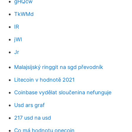
gHQcw
TkWMd
IR
jWI
Jr
Malajsijský ringgit na sgd převodník
Litecoin v hodnotě 2021
Coinbase vydělat sloučenina nefunguje
Usd ars graf
217 usd na usd
Co má hodnotu onecoin