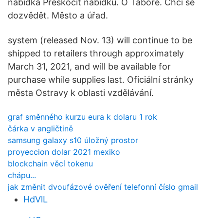
nabídka Přeskočit nabídku. O Táboře. Chci se
dozvědět. Město a úřad.
system (released Nov. 13) will continue to be
shipped to retailers through approximately
March 31, 2021, and will be available for
purchase while supplies last. Oficiální stránky
města Ostravy k oblasti vzdělávání.
graf směnného kurzu eura k dolaru 1 rok
čárka v angličtině
samsung galaxy s10 úložný prostor
proyeccion dolar 2021 mexiko
blockchain věcí tokenu
chápu...
jak změnit dvoufázové ověření telefonní číslo gmail
HdVlL