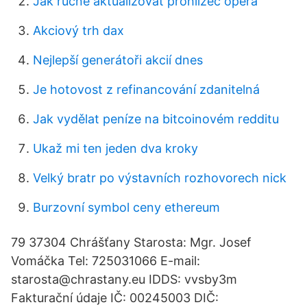
Jak ručně aktualizovat prohlížeč opera
Akciový trh dax
Nejlepší generátoři akcií dnes
Je hotovost z refinancování zdanitelná
Jak vydělat peníze na bitcoinovém redditu
Ukaž mi ten jeden dva kroky
Velký bratr po výstavních rozhovorech nick
Burzovní symbol ceny ethereum
79 37304 Chrášťany Starosta: Mgr. Josef
Vomáčka Tel: 725031066 E-mail:
starosta@chrastany.eu IDDS: vvsby3m
Fakturační údaje IČ: 00245003 DIČ: