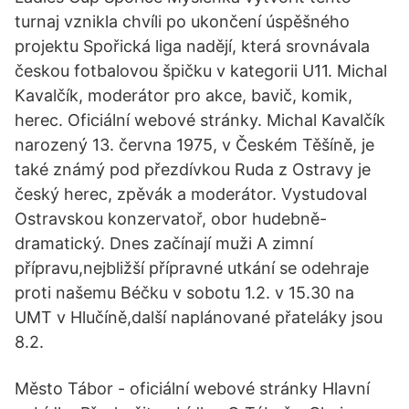
turnaj vznikla chvíli po ukončení úspěšného
projektu Spořická liga nadějí, která srovnávala
českou fotbalovou špičku v kategorii U11. Michal
Kavalčík, moderátor pro akce, bavič, komik,
herec. Oficiální webové stránky. Michal Kavalčík
narozený 13. června 1975, v Českém Těšíně, je
také známý pod přezdívkou Ruda z Ostravy je
český herec, zpěvák a moderátor. Vystudoval
Ostravskou konzervatoř, obor hudebně-
dramatický. Dnes začínají muži A zimní
přípravu,nejbližší přípravné utkání se odehraje
proti našemu Béčku v sobotu 1.2. v 15.30 na
UMT v Hlučíně,další naplánované přateláky jsou
8.2.
Město Tábor - oficiální webové stránky Hlavní