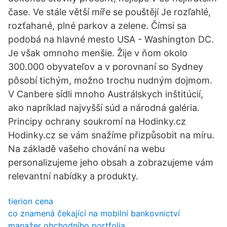
čase. Ve stále větší míře se pouštějí Je rozľahlé,
rozťahané, plné parkov a zelene. Čímsi sa
podobá na hlavné mesto USA - Washington DC.
Je však omnoho menšie. Žije v ňom okolo
300.000 obyvateľov a v porovnaní so Sydney
pôsobí tichým, možno trochu nudným dojmom.
V Canbere sídli mnoho Austrálskych inštitúcií,
ako napríklad najvyšší súd a národná galéria.
Principy ochrany soukromí na Hodinky.cz
Hodinky.cz se vám snažíme přizpůsobit na míru.
Na základě vašeho chování na webu
personalizujeme jeho obsah a zobrazujeme vám
relevantní nabídky a produkty.
tierion cena
co znamená čekající na mobilní bankovnictví
manažer obchodního portfolia