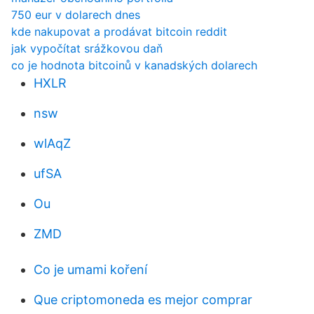
750 eur v dolarech dnes
kde nakupovat a prodávat bitcoin reddit
jak vypočítat srážkovou daň
co je hodnota bitcoinů v kanadských dolarech
HXLR
nsw
wlAqZ
ufSA
Ou
ZMD
Co je umami koření
Que criptomoneda es mejor comprar