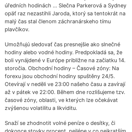
úředních hodinách … Slečna Parkerová a Sydney
opäť raz nezastihli Jaroda, ktorý sa tentokrát na
malý čas stal členom záchranárskeho tímu
plavčíkov.
Umožňujú sledovať čas presnejšie ako slnečné
hodiny alebo vodné hodiny. Predpokladá sa, že
boli vynájdené v Európe približne na začiatku 14.
storočia. Obchodní hodiny – Časové zóny: Na
forexu jsou obchodní hodiny spuštěny 24/5.
Otevírají v neděli ve 23:00 našeho času a zavírají
až v pátek ve 22:00. Během dne rozlišujeme tzv.
časové zóny, oblasti, ve kterých lze očekávat
zvýšenou volatilitu a likviditu.
Snaží se zhodnotit volné peníze o desítky, či
dokonce stovky procent, nejlépe v co nejkratším