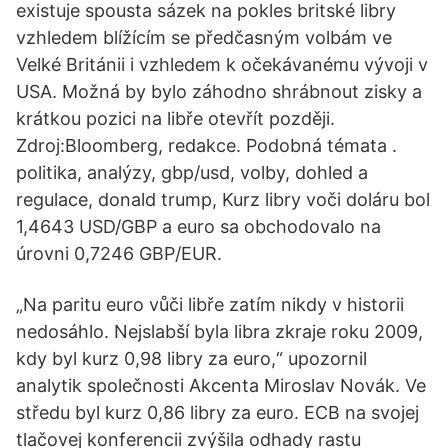
existuje spousta sázek na pokles britské libry
vzhledem blížícím se předčasným volbám ve
Velké Británii i vzhledem k očekávanému vývoji v
USA. Možná by bylo záhodno shrábnout zisky a
krátkou pozici na libře otevřít později.
Zdroj:Bloomberg, redakce. Podobná témata .
politika, analýzy, gbp/usd, volby, dohled a
regulace, donald trump, Kurz libry voči doláru bol
1,4643 USD/GBP a euro sa obchodovalo na
úrovni 0,7246 GBP/EUR.
„Na paritu euro vůči libře zatím nikdy v historii
nedosáhlo. Nejslabší byla libra zkraje roku 2009,
kdy byl kurz 0,98 libry za euro,“ upozornil
analytik společnosti Akcenta Miroslav Novák. Ve
středu byl kurz 0,86 libry za euro. ECB na svojej
tlačovej konferencii zvýšila odhady rastu