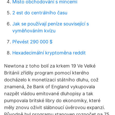
Místo obchodování s mincemi
2 est do centrálního času
Jak se používají peníze související s
vyměňováním kvízu
Převést 290 000 $
Hexadecimální kryptoměna reddit
Newtona z toho bolí za krkem 19 Ve Velké
Británii zřídily program pomocí kterého
docházelo k monetizaci státního dluhu, což
znamená, že Bank of England vykupovala
nazpět vládou emitované dluhopisy a tak
pumpovala britské libry do ekonomiky, které
měly znovu oživit slábnoucí úvěrovou expanzi.
Původně byl programu stanoven rozpočet na 75