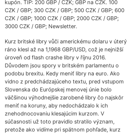
kupón. TIP: 200 GBP / CZK; GBP na CZK. 100
CZK / GBP; 300 CZK / GBP; 500 CZK / GBP; 600
CZK / GBP; 1000 CZK / GBP; 2000 CZK / GBP;
3000 CZK / GBP; Newsletter.
Kurz britské libry vůči americkému dolaru v úterý
ráno klesl až na 1,1968 GBP/USD, což je nejnižší
úroveň od flash crashe libry v říjnu 2016.
Důvodem jsou spory v britském parlamentu o
podobu brexitu. Kedy meniť libry na euro. Ako
vidno z predchádzajúceho textu, pred vstupom
Slovenska do Európskej menovej únie bolo
väčšinou výhodnejšie zarobené libry čo najskôr
meniť na koruny, aby nedochádzalo k ich
znehodnocovaniu klesajúcim kurzom. V
súčasnosti už toto pravidlo stratilo význam,
pretože ako vidíme pri spätnom pohľade, kurz