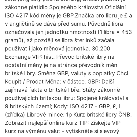
zákonné platidlo Spojeného království.Oficiální
ISO 4217 kód měny je GBP.Značka pro libru je £ a
v angličtině se dává před sumu. Původně libra
označovala jen jednotku hmotnosti (1 libra = 453
gramů), až později se libra šterlinků začala
používat i jako měnová jednotka. 30.200
Exchange VIP: hist. Převod britské libry na
odstatní měny je na stránce převodník měn
britské libry. Směna GBP, valuty s poplatky Chci
Koupit / Prodat Měna: v částce: GBP: Další
zajímavá fakta o britské libře. Státy zákonně
používajících britskou libru: Spojené království a
9 britských území; Kódy: ISO 4217 - GBP, £, L
(zřídka) Librové mince: 1p Kurz britské libry ČNB.
Zobrazit nejlepší online kurz TIP: Získejte VIP
kurz na výměnu valut - vytiskněte si slevový