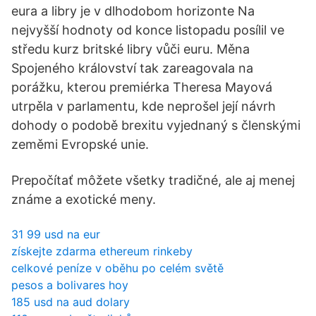
eura a libry je v dlhodobom horizonte Na
nejvyšší hodnoty od konce listopadu posílil ve
středu kurz britské libry vůči euru. Měna
Spojeného království tak zareagovala na
porážku, kterou premiérka Theresa Mayová
utrpěla v parlamentu, kde neprošel její návrh
dohody o podobě brexitu vyjednaný s členskými
zeměmi Evropské unie.
Prepočítať môžete všetky tradičné, ale aj menej
známe a exotické meny.
31 99 usd na eur
získejte zdarma ethereum rinkeby
celkové peníze v oběhu po celém světě
pesos a bolivares hoy
185 usd na aud dolary