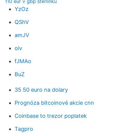
110 eur v gbp šterlinků
YzOz
QShV
amJV
oiv
fJMAo
BuZ
35 50 euro na dolary
Prognóza bitcoinové akcie cnn
Coinbase to trezor poplatek
Tagpro