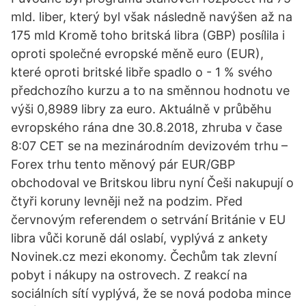
mld. liber, který byl však následně navýšen až na
175 mld Kromě toho britská libra (GBP) posílila i
oproti společné evropské měně euro (EUR),
které oproti britské libře spadlo o - 1 % svého
předchozího kurzu a to na směnnou hodnotu ve
výši 0,8989 libry za euro. Aktuálně v průběhu
evropského rána dne 30.8.2018, zhruba v čase
8:07 CET se na mezinárodním devizovém trhu –
Forex trhu tento měnový pár EUR/GBP
obchodoval ve Britskou libru nyní Češi nakupují o
čtyři koruny levněji než na podzim. Před
červnovým referendem o setrvání Británie v EU
libra vůči koruně dál oslabí, vyplývá z ankety
Novinek.cz mezi ekonomy. Čechům tak zlevní
pobyt i nákupy na ostrovech. Z reakcí na
sociálních sítí vyplývá, že se nová podoba mince