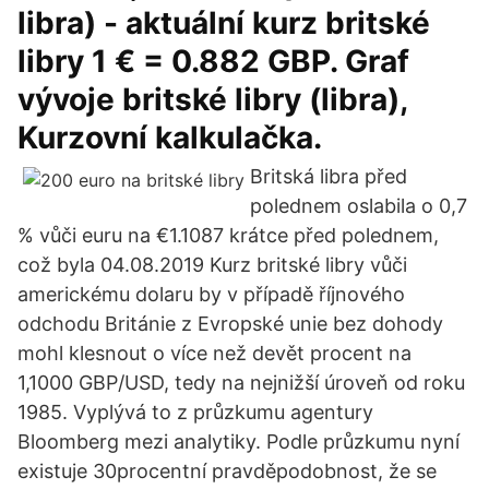
libra) - aktuální kurz britské
libry 1 € = 0.882 GBP. Graf
vývoje britské libry (libra),
Kurzovní kalkulačka.
Britská libra před
polednem oslabila o 0,7
% vůči euru na €1.1087 krátce před polednem,
což byla 04.08.2019 Kurz britské libry vůči
americkému dolaru by v případě říjnového
odchodu Británie z Evropské unie bez dohody
mohl klesnout o více než devět procent na
1,1000 GBP/USD, tedy na nejnižší úroveň od roku
1985. Vyplývá to z průzkumu agentury
Bloomberg mezi analytiky. Podle průzkumu nyní
existuje 30procentní pravděpodobnost, že se