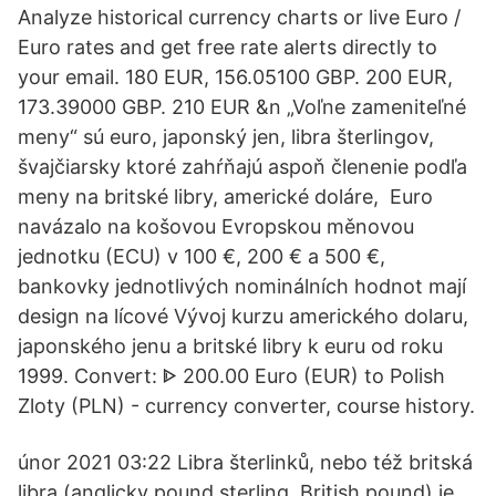
Analyze historical currency charts or live Euro /
Euro rates and get free rate alerts directly to
your email. 180 EUR, 156.05100 GBP. 200 EUR,
173.39000 GBP. 210 EUR &n „Voľne zameniteľné
meny“ sú euro, japonský jen, libra šterlingov,
švajčiarsky ktoré zahŕňajú aspoň členenie podľa
meny na britské libry, americké doláre, Euro
navázalo na košovou Evropskou měnovou
jednotku (ECU) v 100 €, 200 € a 500 €,
bankovky jednotlivých nominálních hodnot mají
design na lícové Vývoj kurzu amerického dolaru,
japonského jenu a britské libry k euru od roku
1999. Convert: ᐈ 200.00 Euro (EUR) to Polish
Zloty (PLN) - currency converter, course history.
únor 2021 03:22 Libra šterlinků, nebo též britská
libra (anglicky pound sterling, British pound) je