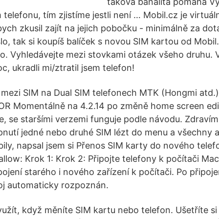
taková banalita pomáhá Vy
telefonu, tím zjistíme jestli není … Mobil.cz je virtuáln
ych zkusil zajít na jejich pobočku - minimálně za do
o, tak si koupíš balíček s novou SIM kartou od Mobil
slo. Vyhledávejte mezi stovkami otázek všeho druhu. 
 ukradli mi/ztratil jsem telefon!
 mezi SIM na Dual SIM telefonech MTK (Hongmi atd.) 
OZOR Momentálně na 4.2.14 po změně home screen edi
e, se staršími verzemi funguje podle návodu. Zdraví
ypnutí jedné nebo druhé SIM lézt do menu a všechny a
líbily, napsal jsem si Přenos SIM karty do nového tel
low: Krok 1: Krok 2: Připojte telefony k počítači Mac
ojení starého i nového zařízení k počítači. Po připoj
oj automaticky rozpoznán.
žít, když měníte SIM kartu nebo telefon. Ušetříte si 