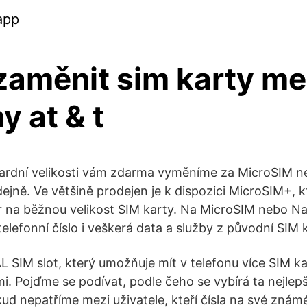
app
aměnit sim karty me
y at & t
dardní velikosti vám zdarma vyměníme za MicroSIM 
ejně. Ve většině prodejen je k dispozici MicroSIM+, k
r na běžnou velikost SIM karty. Na MicroSIM nebo N
lefonní číslo i veškerá data a služby z původní SIM k
AL SIM slot, který umožňuje mít v telefonu více SIM k
i. Pojďme se podívat, podle čeho se vybírá ta nejlepš
ud nepatříme mezi uživatele, kteří čísla na své známé