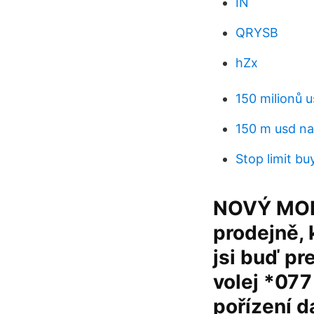
IN
QRYSB
hZx
150 milionů 
150 m usd na
Stop limit buy
NOVÝ MOBI
prodejně, 
jsi buď pr
volej *077
pořízení d