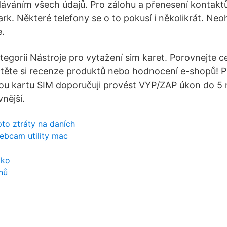
váním všech údajů. Pro zálohu a přenesení kontakt
k. Některé telefony se o to pokusí i několikrát. Neohl
e.
egorii Nástroje pro vytažení sim karet. Porovnejte ce
těte si recenze produktů nebo hodnocení e-shopů! P
ou kartu SIM doporučuji provést VYP/ZAP úkon do 5 
nější.
to ztráty na daních
ebcam utility mac
cko
nů