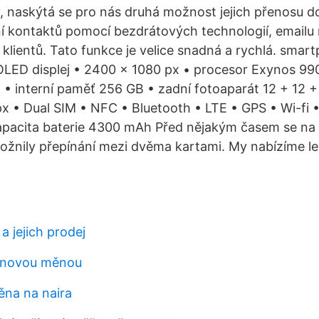
, naskýtá se pro nás druhá možnost jejich přenosu do 
ní kontaktů pomocí bezdrátových technologií, email
klientů. Tato funkce je velice snadná a rychlá. smart
LED displej • 2400 × 1080 px • procesor Exynos 990
 interní paměť 256 GB • zadní fotoaparát 12 + 12 +
x • Dual SIM • NFC • Bluetooth • LTE • GPS • Wi-fi 
apacita baterie 4300 mAh Před nějakým časem se na t
možnily přepínání mezi dvěma kartami. My nabízíme lev
a jejich prodej
e novou měnou
ěna na naira