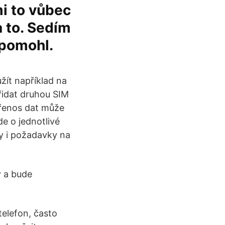
mi to vůbec
a to. Sedím
 pomohl.
žít například na
řidat druhou SIM
Přenos dat může
de o jednotlivé
ly i požadavky na
y a bude
elefon, často