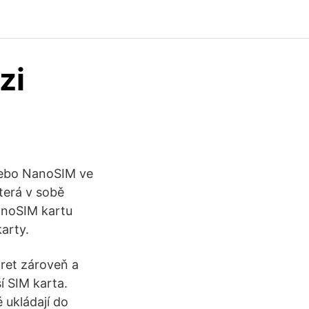
zi
nebo NanoSIM ve
terá v sobě
anoSIM kartu
arty.
aret zároveň a
í SIM karta.
 ukládají do