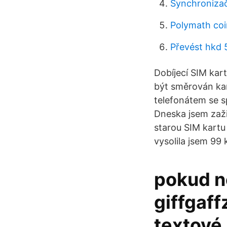
Synchronizač
Polymath co
Převést hkd 
Dobíjecí SIM ka
být směrován kam
telefonátem se s
Dneska jsem zaži
starou SIM kartu
vysolila jsem 99 
pokud n
giffgaff
textové 