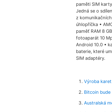
paměti SIM karty
Jedná se o sdíle
z komunikačních 
úhlopříčka • AMO
paměť RAM 8 GB •
fotoaparát 10 Mp
Android 10.0 • k
baterie, které u
SIM adaptéry.
Výroba karet 
Bitcoin bud
Australská m