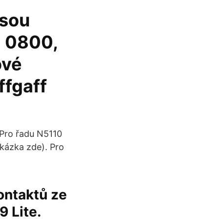
Jsou
d 0800,
ové
ffgaff
 Pro řadu N5110
ukázka zde). Pro
ontaktů ze
9 Lite.