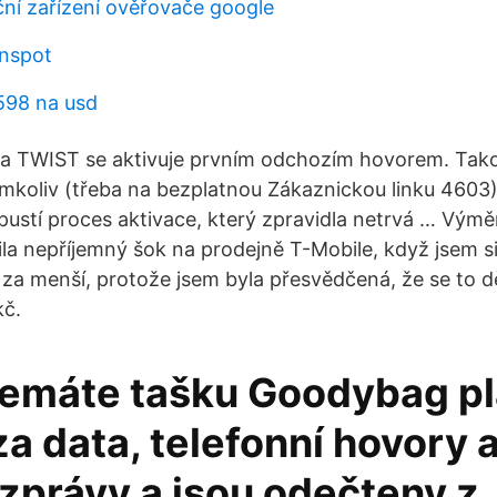
ní zařízení ověřovače google
inspot
598 na usd
rta TWIST se aktivuje prvním odchozím hovorem. Ta
koliv (třeba na bezplatnou Zákaznickou linku 4603)
pustí proces aktivace, který zpravidla netrvá … Výmě
la nepříjemný šok na prodejně T-Mobile, když jsem s
 za menší, protože jsem byla přesvědčená, že se to dě
kč.
emáte tašku Goodybag pl
za data, telefonní hovory 
zprávy a jsou odečteny z