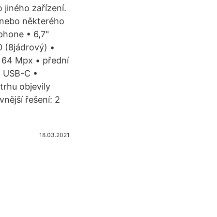
jiného zařízení.
u nebo některého
phone • 6,7"
 (8jádrový) •
 64 Mpx • přední
• USB-C •
rhu objevily
nější řešení: 2
18.03.2021