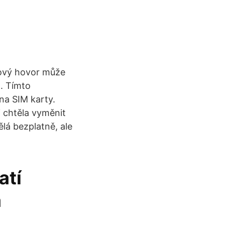
kový hovor může
. Tímto
na SIM karty.
i chtěla vyměnit
lá bezplatně, ale
atí
a