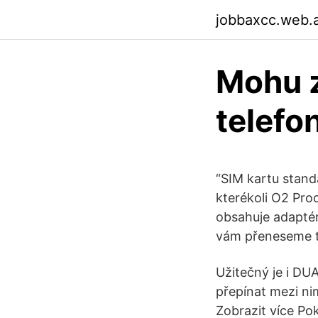
jobbaxcc.web.
Mohu z
telefon
“SIM kartu stan
kterékoli O2 Prod
obsahuje adapté
vám přeneseme te
Užitečný je i DU
přepínat mezi nim
Zobrazit více Pok