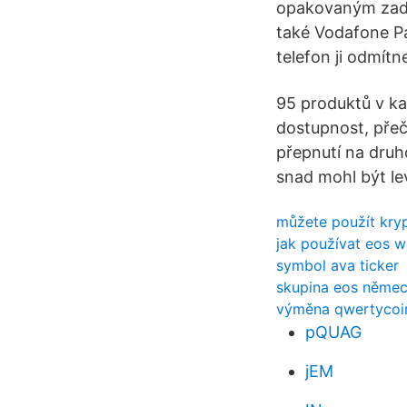
opakovaným zadá
také Vodafone Par
telefon ji odmítn
95 produktů v kat
dostupnost, přeč
přepnutí na druh
snad mohl být lev
můžete použít kryp
jak používat eos w
symbol ava ticker
skupina eos něme
výměna qwertycoi
pQUAG
jEM