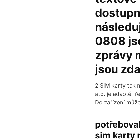
dostupn
následuj
0808 js
zprávy m
jsou zd
2 SIM karty tak 
atd. je adaptér ř
Do zařízení můžet
potřeboval
sim karty 