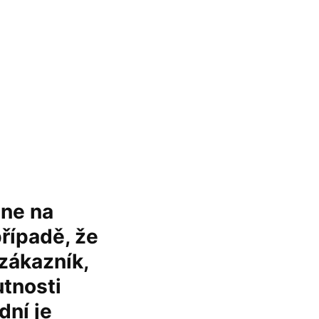
 ne na
případě, že
zákazník,
utnosti
dní je