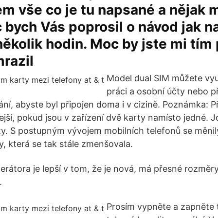
m vše co je tu napsané a nějak 
 bych Vás poprosil o návod jak n
několik hodin. Moc by jste mi tím
razil
Model dual SIM můžete vyu
práci a osobní účty nebo p
ání, abyste byl připojen doma i v cizině. Poznámka: 
ší, pokud jsou v zařízení dvě karty namísto jedné. J
rty. S postupným vývojem mobilních telefonů se měni
y, která se tak stále zmenšovala.
rátora je lepší v tom, že je nová, má přesné rozměr
.
Prosím vypněte a zapněte t