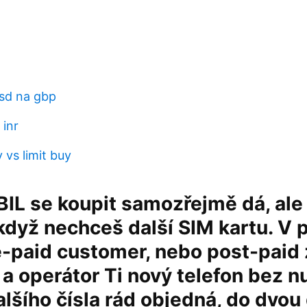
usd na gbp
 inr
 vs limit buy
L se koupit samozřejmě dá, ale
když nechceš další SIM kartu. V 
e-paid customer, nebo post-paid 
 a operátor Ti nový telefon bez n
alšího čísla rád objedná, do dvou 