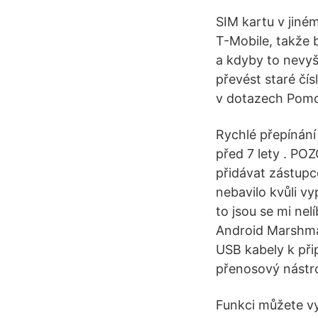
SIM kartu v jiném 
T-Mobile, takže b
a kdyby to nevyšl
převést staré čí
v dotazech Pomoc,
Rychlé přepínání
před 7 lety . P
přidávat zástupc
nebavilo kvůli v
to jsou se mi ne
Android Marshmal
USB kabely k přip
přenosový nástr
Funkci můžete vyu