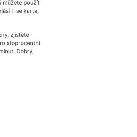
ů můžete použít
ásí-li se karta,
ny, zjistěte
ro stoprocentní
minut. Dobrý,