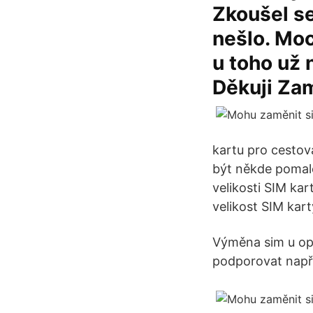
Zkoušel se
nešlo. Moc
u toho už 
Děkuji Zam
kartu pro cestov
být někde pomalej
velikosti SIM ka
velikost SIM kart
Výměna sim u ope
podporovat např