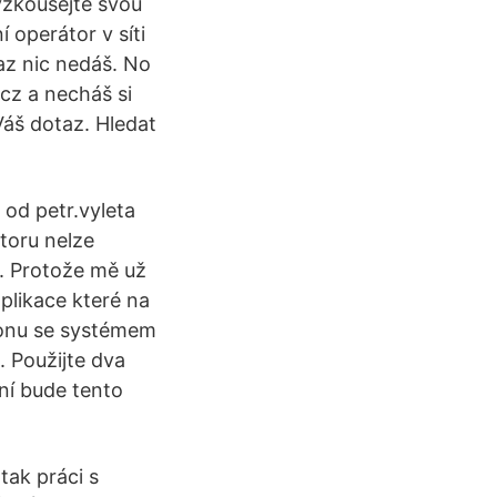
zkoušejte svou
í operátor v síti
taz nic nedáš. No
.cz a necháš si
Váš dotaz. Hledat
od petr.vyleta
toru nelze
m. Protože mě už
plikace které na
efonu se systémem
. Použijte dva
ení bude tento
tak práci s